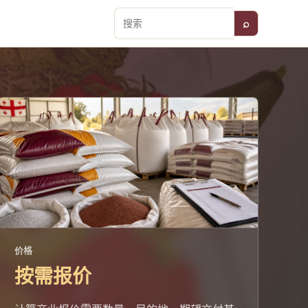
⌕
搜索
价格
按需报价