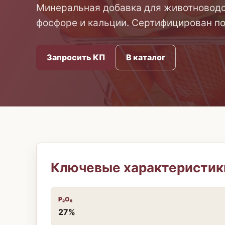
Минеральная добавка для животноводст
фосфоре и кальции. Сертифицирован п
Запросить КП
В каталог
Ключевые характеристик
P₂O₅
27%