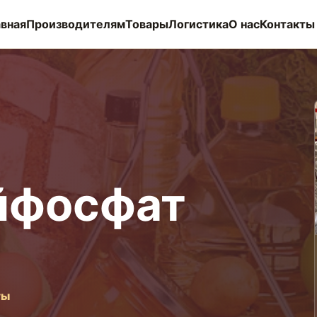
авная
Производителям
Товары
Логистика
О нас
Контакты
йфосфат
ты