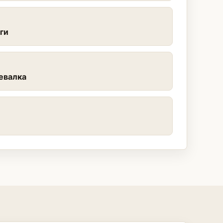
эги
евалка