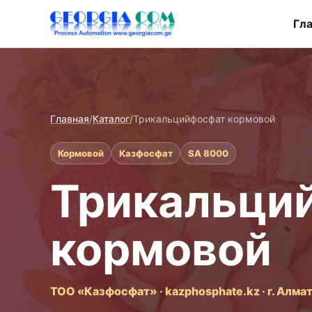
Гл
Главная
/
Каталог
/
Трикальцийфосфат кормовой
Кормовой
Казфосфат
SA 8000
Трикальци
кормовой
ТОО «Казфосфат» · kazphosphate.kz · г. Алма