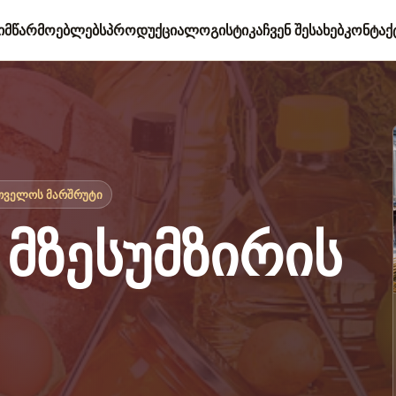
ი
მწარმოებლებს
პროდუქცია
ლოგისტიკა
ჩვენ შესახებ
კონტაქ
თველოს მარშრუტი
 მზესუმზირის