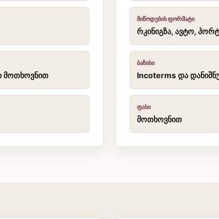
ᲛᲘᲬᲝᲓᲔᲑᲘᲡ ᲤᲝᲠᲛᲐᲢᲘ
რკინიგზა, ავტო, პორტ
ᲑᲐᲖᲘᲡᲘ
ბი მოთხოვნით
Incoterms და დანიშნ
ᲤᲐᲡᲘ
მოთხოვნით