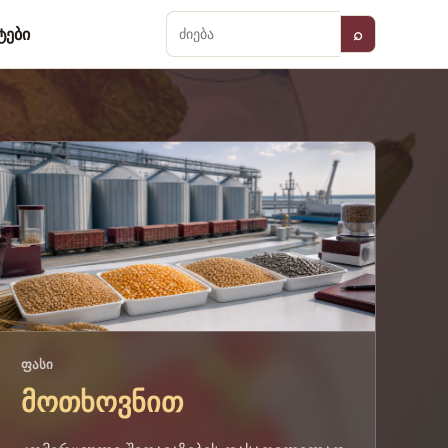
ტები
⌕
ძიება
ᲤᲐᲡᲘ
მოთხოვნით