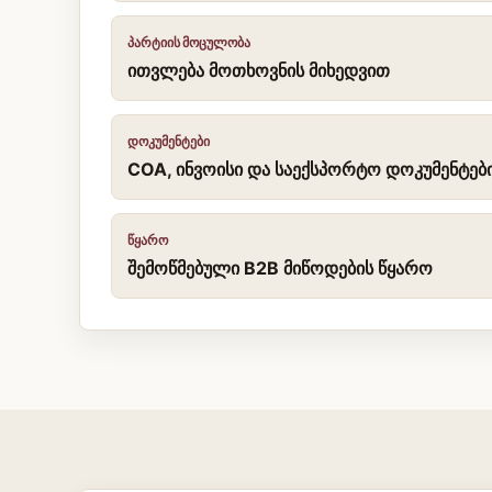
ᲞᲐᲠᲢᲘᲘᲡ ᲛᲝᲪᲣᲚᲝᲑᲐ
ითვლება მოთხოვნის მიხედვით
ᲓᲝᲙᲣᲛᲔᲜᲢᲔᲑᲘ
COA, ინვოისი და საექსპორტო დოკუმენტე
ᲬᲧᲐᲠᲝ
შემოწმებული B2B მიწოდების წყარო